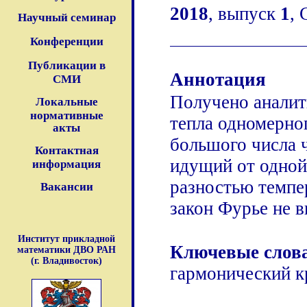
2018
, выпуск
1
, 
Научный семинар
Конференции
Публикации в
Аннотация
СМИ
Получено аналит
Локальные
нормативные
тепла одномерно
акты
большого числа ч
Контактная
идущий от одной 
информация
разностью темпер
Вакансии
закон Фурье не в
Институт прикладной
Ключевые слов
математики ДВО РАН
(г. Владивосток)
гармонический к