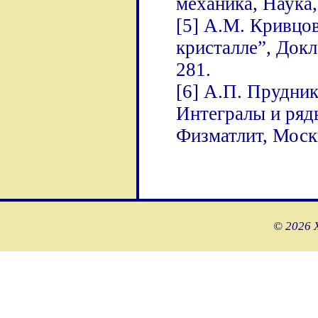
механика, Наука,
[5] А.М. Кривцо
кристалле”, Докл
281.
[6] А.П. Прудни
Интегралы и ряды
Физматлит, Моск
© 2026