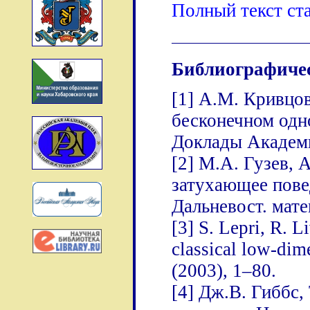
Полный текст ст
Библиографиче
[1] А.М. Кривцов
бесконечном одн
Доклады Академии
[2] М.А. Гузев,
затухающее пове
Дальневост. мате
[3] S. Lepri, R. L
classical low-dime
(2003), 1–80.
[4] Дж.В. Гиббс