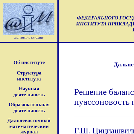
ФЕДЕРАЛЬНОГО ГОС
ИНСТИТУТА ПРИКЛАД
на главную страницу
Об институте
Дальне
Структура
института
Научная
Решение баланс
деятельность
пуассоновость 
Образовательная
деятельность
Дальневосточный
математический
Г.Ш. Цициашвил
журнал