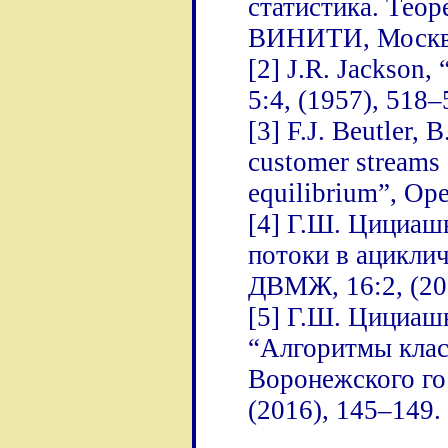
статистика. Теор
ВИНИТИ, Москва
[2] J.R. Jackson,
5:4, (1957), 518–
[3] F.J. Beutler,
customer streams 
equilibrium”, Ope
[4] Г.Ш. Цициаш
потоки в ацикли
ДВМЖ, 16:2, (20
[5] Г.Ш. Цициаш
“Алгоритмы клас
Воронежского го
(2016), 145–149.