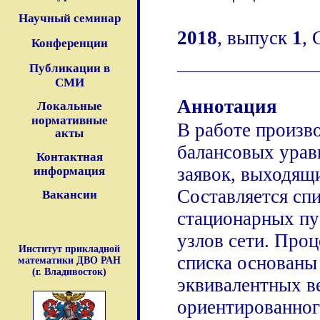
Научный семинар
2018
, выпуск
1
, 
Конференции
Публикации в
СМИ
Аннотация
Локальные
нормативные
В работе произв
акты
балансовых урав
Контактная
заявок, выходящи
информация
Составляется сп
Вакансии
стационарных пу
узлов сети. Про
Институт прикладной
списка основаны
математики ДВО РАН
(г. Владивосток)
эквивалентных в
ориентированног